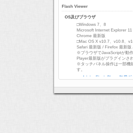
Flash Viewer
OS及びブラウザ
□Windows 7、8
Microsoft Internet Explorer 1
Chrome 最新版
□Mac OS X v10.7、v10.8、v1
Safari 最新版 / Firefox 最新版
※ブラウザでJavaScriptが動作
Player最新版がプラグイン
※タッチパネル操作は一部機
す。
>> Adobe Flash Player
文字コード
UTF-8
ディスプレイ
XGA（1024×768）以上
通信環境
ADSL 以上のインターネット
HTML5 Viewer