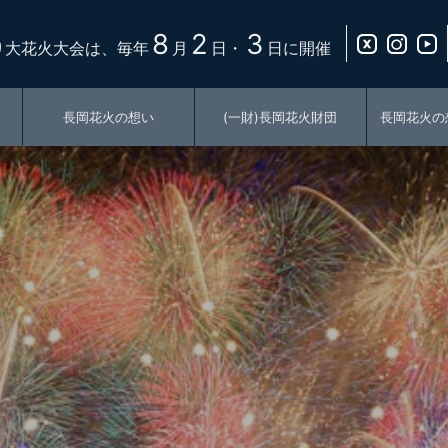
8
2
3
り大花火大会は、毎年
月
日・
日に開催
長岡花火の想い
(一財)長岡花火財団
長岡花火の