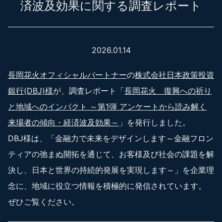
済波及効果に関する調査レポート
2026.01.14
長岡花火オフィシャルパートナー
の
株式会社日本政策投資
銀行(DBJ)様
が、調査レポート「
長岡花火 復興への祈り
と地域へのインパクト ～第1弾 アンケートから読み解く
来場者の傾向・経済波及効果～
」を発行しました。
DBJ様は、「金融力で未来をデザインします～金融フロン
ティアの弛まぬ開拓を通じて、お客様及び社会の課題を解
決し、日本と世界の持続的発展を実現します～」を企業理
念に、地域に役立つ情報を積極的に発信されています。
ぜひご覧ください。