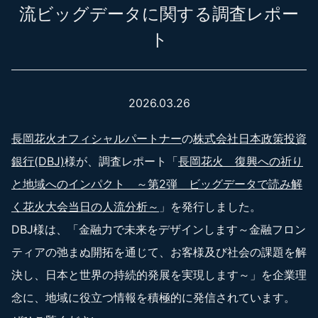
流ビッグデータに関する調査レポー
ト
2026.03.26
長岡花火オフィシャルパートナー
の
株式会社日本政策投資
銀行(DBJ)
様が、調査レポート「
長岡花火 復興への祈り
と地域へのインパクト ～第2弾 ビッグデータで読み解
く花火大会当日の人流分析～
」を発行しました。
DBJ様は、「金融力で未来をデザインします～金融フロン
ティアの弛まぬ開拓を通じて、お客様及び社会の課題を解
決し、日本と世界の持続的発展を実現します～」を企業理
念に、地域に役立つ情報を積極的に発信されています。