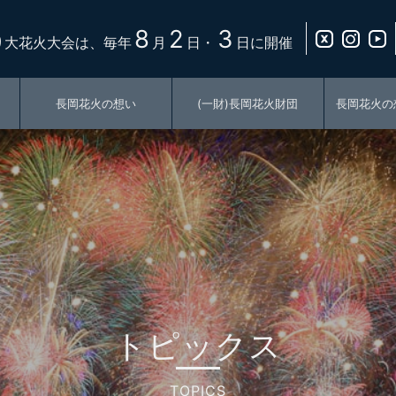
8
2
3
り大花火大会は、毎年
月
日・
日に開催
長岡花火の想い
(一財)長岡花火財団
長岡花火の
トピックス
TOPICS